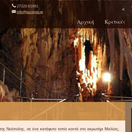
27320 61991
<
info@lazareto.gr
Αρχική
Κριτικές
της Νεάπολης, σε ένα κατάφυτο τοπίο κοντά στο ακρωτήρι Μαλέας,